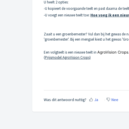
U heeft 2 opties:
-U kopieert de voorgaande teelt en past daarna de te
-U voegt een nieuwe teelt toe:
Hoe voeg ik een nieu
Zaait u een groenbemester? Vul dan bij het gewas de n
'groenbemester'. Bij een mengsel kiest u het gewas 'Gr
Een volgteelt is een nieuwe teelt in
AgroVision Crops
(
Prijsmodel AgroVision Crops
)
Was dit antwoord nuttig?
Ja
Nee