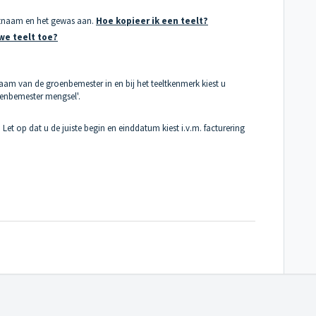
eltnaam en het gewas aan.
Hoe kopieer ik een teelt?
we teelt toe?
aam van de groenbemester in en bij het teeltkenmerk kiest u
oenbemester mengsel'.
. Let op dat u de juiste begin en einddatum kiest i.v.m. facturering