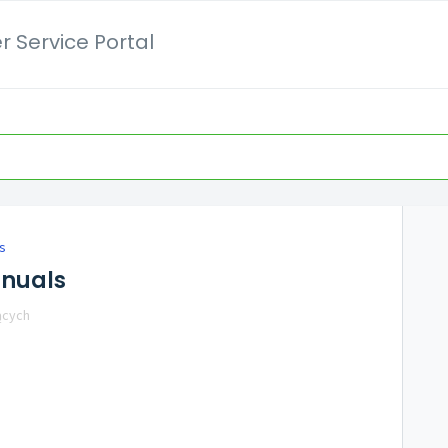
 Service Portal
s
anuals
ących