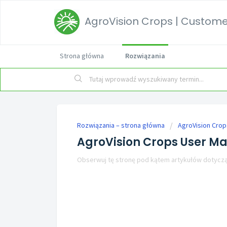
AgroVision Crops | Customer
Strona główna
Rozwiązania
Rozwiązania – strona główna
AgroVision Crop
AgroVision Crops User M
Obserwuj tę stronę pod kątem artykułów dotycz