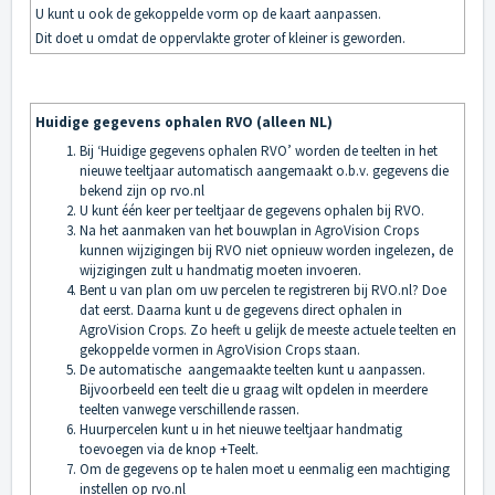
U kunt u ook de gekoppelde vorm op de kaart aanpassen.
Dit doet u omdat de oppervlakte groter of kleiner is geworden.
Huidige gegevens ophalen RVO (alleen NL)
Bij ‘Huidige gegevens ophalen RVO’ worden de teelten in het
nieuwe teeltjaar automatisch aangemaakt o.b.v. gegevens die
bekend zijn op rvo.nl
U kunt één keer per teeltjaar de gegevens ophalen bij RVO.
Na het aanmaken van het bouwplan in AgroVision Crops
kunnen wijzigingen bij RVO niet opnieuw worden ingelezen, de
wijzigingen zult u handmatig moeten invoeren.
Bent u van plan om uw percelen te registreren bij RVO.nl? Doe
dat eerst. Daarna kunt u de gegevens direct ophalen in
AgroVision Crops. Zo heeft u gelijk de meeste actuele teelten en
gekoppelde vormen in AgroVision Crops staan.
De automatische aangemaakte teelten kunt u aanpassen.
Bijvoorbeeld een teelt die u graag wilt opdelen in meerdere
teelten vanwege verschillende rassen.
Huurpercelen kunt u in het nieuwe teeltjaar handmatig
toevoegen via de knop +Teelt.
Om de gegevens op te halen moet u eenmalig een machtiging
instellen op rvo.nl