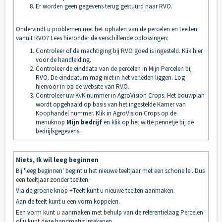
Er worden geen gegevens terug gestuurd naar RVO.
Ondervindt u problemen met het ophalen van de percelen en teelten
vanuit RVO? Lees hieronder de verschillende oplossingen:
Controleer of de machtiging bij RVO goed is ingesteld.
Klik hier
voor de handleiding.
Controleer de einddata van de percelen in Mijn Percelen bij
RVO. De einddatum mag niet in het verleden liggen. Log
hiervoor in op de website van RVO.
Controleer uw KvK nummer in AgroVision Crops. Het bouwplan
wordt opgehaald op basis van het ingestelde Kamer van
Koophandel nummer. Klik in AgroVision Crops op de
menuknop
Mijn bedrijf
en klik op het witte pennetje bij de
bedrijfsgegevens.
Niets, Ik wil leeg beginnen
Bij 'leeg beginnen' begint u het nieuwe teeltjaar met een schone lei. Dus
een teeltjaar zonder teelten.
Via de groene knop +Teelt kunt u nieuwe teelten aanmaken.
Aan de teelt kunt u een vorm koppelen.
Een vorm kunt u aanmaken met behulp van de referentielaag Percelen
of u kunt deze handmatig intekenen.