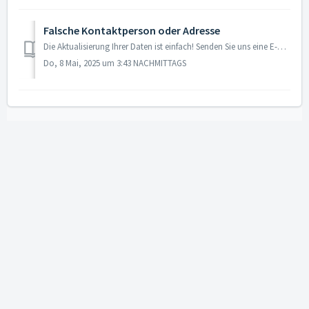
Falsche Kontaktperson oder Adresse
Die Aktualisierung Ihrer Daten ist einfach! Senden Sie uns eine E-Mail an backoffice@agrovision.com und geben Sie dabei an: • Ihre Kundennummer • Die n...
Do, 8 Mai, 2025 um 3:43 NACHMITTAGS