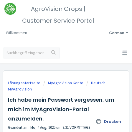
AgroVision Crops |
Customer Service Portal
Willkommen
German
Lösungsstartseite
MyAgroVision Konto
Deutsch
MyAgroVision
Ich habe mein Passwort vergessen, um
mich im MyAgroVision-Portal
anzumelden.
Drucken
Geändert am: Mo, 4 Aug, 2025 um 9:31 VORMITTAGS