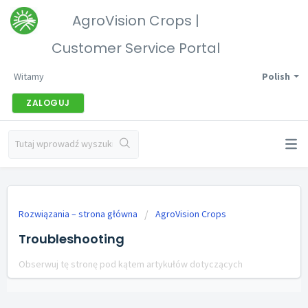
AgroVision Crops |
Customer Service Portal
Witamy
Polish
ZALOGUJ
Rozwiązania – strona główna
AgroVision Crops
Troubleshooting
Obserwuj tę stronę pod kątem artykułów dotyczących