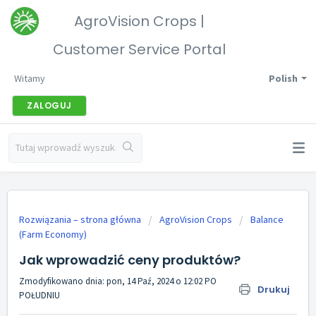
AgroVision Crops |
Customer Service Portal
Witamy
Polish
ZALOGUJ
Rozwiązania – strona główna
AgroVision Crops
Balance
(Farm Economy)
Jak wprowadzić ceny produktów?
Zmodyfikowano dnia: pon, 14 Paź, 2024 o 12:02 PO
Drukuj
POŁUDNIU