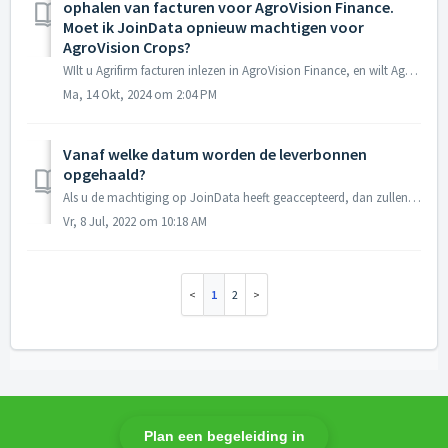
ophalen van facturen voor AgroVision Finance.
Moet ik JoinData opnieuw machtigen voor
AgroVision Crops?
WIlt u Agrifirm facturen inlezen in AgroVision Finance, en wilt Agrifirm leverbonnen inlezen in AgroVision Crops. Dan zult vanuit beide programma's dit ...
Ma, 14 Okt, 2024 om 2:04 PM
Vanaf welke datum worden de leverbonnen
opgehaald?
Als u de machtiging op JoinData heeft geaccepteerd, dan zullen binnen enkele werkdagen de leverbonnen vanaf 1 januari 2022 worden opgehaald. Heeft u dubbele...
Vr, 8 Jul, 2022 om 10:18 AM
1
2
Startpagina
Oplossingen
Plan een begeleiding in