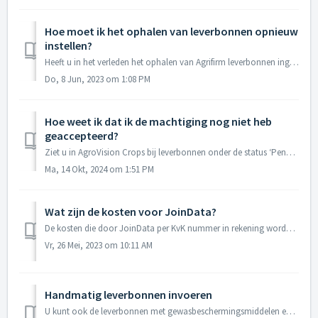
Hoe moet ik het ophalen van leverbonnen opnieuw
instellen?
Heeft u in het verleden het ophalen van Agrifirm leverbonnen ingesteld, dan zult u opnieuw actie moeten ondernemen. Alle oude instellingen zijn verwijderd. ...
Do, 8 Jun, 2023 om 1:08 PM
Hoe weet ik dat ik de machtiging nog niet heb
geaccepteerd?
Ziet u in AgroVision Crops bij leverbonnen onder de status ‘Pending’ staan dan staat de machtiging nog klaar bij JoinData om geaccepteerd te worden.
Ma, 14 Okt, 2024 om 1:51 PM
Wat zijn de kosten voor JoinData?
De kosten die door JoinData per KvK nummer in rekening worden gebracht voor het leveren van de data en voor realisatie en onderhoud van de koppeling, worden...
Vr, 26 Mei, 2023 om 10:11 AM
Handmatig leverbonnen invoeren
U kunt ook de leverbonnen met gewasbeschermingsmiddelen en meststoffen van Agrifirm handmatig invoeren. U betaalt op deze manier geen kosten voor automatisc...