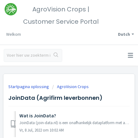
AgroVision Crops |
Customer Service Portal
Welkom
Dutch
Startpagina oplossing
AgroVision Crops
JoinData (Agrifirm leverbonnen)
Wat is JoinData?
JoinData (join-data.nl) is een onafhankelijk dataplatform met als doel om gegevens gemakkelijk, efficiënt en veilig te delen. Via het JoinData platform kunn...
Vr, 8 Jul, 2022 om 10:02 AM