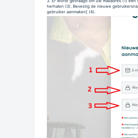
3. Er wordt gevraagd om uw mailadres (1) een
herhalen (3). Bevestig de nieuwe gebruikers
gebruiker aanmaken] (4).