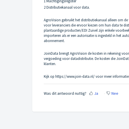
1 Machtigingsregister
2 Distributiekanaal voor data.
AgroVision gebruikt het distributiekanaal alleen om de
voor leveranciers die ervoor kiezen om hun data te di
plantaardige producten/EDI Zuivel zijn enkele voorbe
importeren als er een autorisatie is ingesteld in het aut
abonnement.
JoinData brengt AgroVision de kosten in rekening voo
vergoeding voor datadistributie. De kosten die JoinDa
klanten.
Kijk op
https://www.join-data.nl/
voor meer informatie
Was dit antwoord nuttig?
Ja
Nee