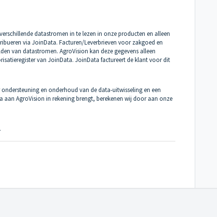
 verschillende datastromen in te lezen in onze producten en alleen
stribueren via JoinData. Facturen/Leverbrieven voor zakgoed en
elden van datastromen. AgroVision kan deze gegevens alleen
orisatieregister van JoinData. JoinData factureert de klant voor dit
r ondersteuning en onderhoud van de data-uitwisseling en een
ta aan AgroVision in rekening brengt, berekenen wij door aan onze
.