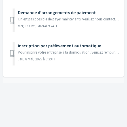
Demande d'arrangements de paiement
Il n'est pas possible de payer maintenant? Veuillez nous contacter, de préférence par e-mail debiteuren@kiwacmr.nl.
Mer, 16 Oct., 2024 à 9:24 H
Inscription par prélèvement automatique
Pour inscrire votre entreprise à la domiciliation, veuillez remplir le formulaire de domiciliation. Vous pouvez le télécharger ci-dessous. Vous pouvez envoy...
Jeu, 8 Mai, 2025 à 3:39 H